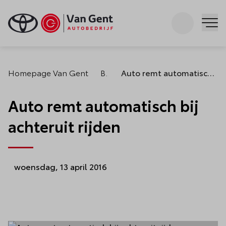
Zoeken
Me
Homepage Van Gent
Blogs
Auto remt automatisch bij achteruit rijden
Auto remt automatisch bij
achteruit rijden
woensdag, 13 april 2016