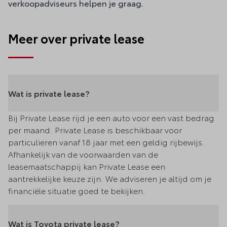
verkoopadviseurs helpen je graag.
Meer over private lease
Wat is private lease?
Bij Private Lease rijd je een auto voor een vast bedrag
per maand. Private Lease is beschikbaar voor
particulieren vanaf 18 jaar met een geldig rijbewijs.
Afhankelijk van de voorwaarden van de
leasemaatschappij kan Private Lease een
aantrekkelijke keuze zijn. We adviseren je altijd om je
financiële situatie goed te bekijken.
Wat is Toyota private lease?