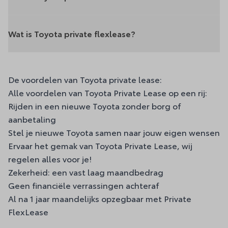
Wat is Toyota private flexlease?
De voordelen van Toyota private lease:
Alle voordelen van Toyota Private Lease op een rij:
Rijden in een nieuwe Toyota zonder borg of
aanbetaling
Stel je nieuwe Toyota samen naar jouw eigen wensen
Ervaar het gemak van Toyota Private Lease, wij
regelen alles voor je!
Zekerheid: een vast laag maandbedrag
Geen financiële verrassingen achteraf
Al na 1 jaar maandelijks opzegbaar met Private
FlexLease