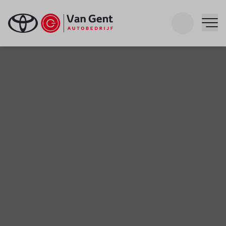
Zoeken
Me