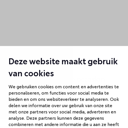
Deze website maakt gebruik
van cookies
Toyota private lease occasion
We gebruiken cookies om content en advertenties te
personaliseren, om functies voor social media te
bieden en om ons websiteverkeer te analyseren. Ook
Wil je dezelfde voordelen ervaren als bij Toyota
delen we informatie over uw gebruik van onze site
Private Lease maar wil je dit tegen een lager
met onze partners voor social media, adverteren en
maandbedrag? Kies dan voor Toyota Private
analyse. Deze partners kunnen deze gegevens
Lease Occasion en bespaar tot soms wel
combineren met andere informatie die u aan ze heeft