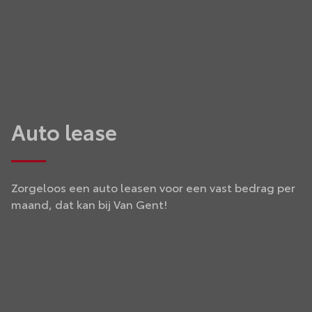
Auto lease
Zorgeloos een auto leasen voor een vast bedrag per
maand, dat kan bij Van Gent!