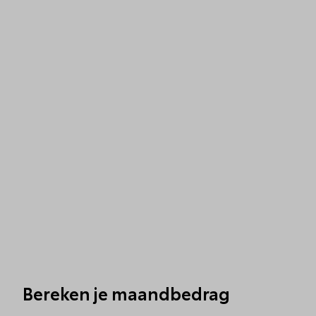
Bereken je maandbedrag