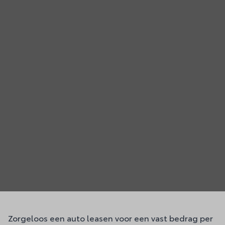
Zorgeloos een auto leasen voor een vast bedrag per