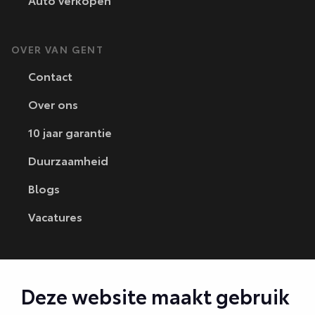
Auto verkopen
OVER VAN GENT
Contact
Over ons
10 jaar garantie
Duurzaamheid
Blogs
Vacatures
CONTACT
Deze website maakt gebruik
Autobedrijf Amersfoort