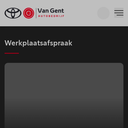
Zoeken
Me
Werkplaatsafspraak