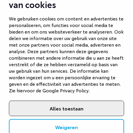
van cookies
Autobedrijf Ede
Autobedrijf Hilversum
We gebruiken cookies om content en advertenties te
personaliseren, om functies voor social media te
Autobedrijf Naarden
bieden en om ons websiteverkeer te analyseren. Ook
Autobedrijf Veenendaal
delen we informatie over uw gebruik van onze site
met onze partners voor social media, adverteren en
Van Gent Schadeherstel
analyse. Deze partners kunnen deze gegevens
combineren met andere informatie die u aan ze heeft
verstrekt of die ze hebben verzameld op basis van
uw gebruik van hun services. De informatie kan
worden ingezet om u een persoonlijke ervaring te
geven en de effectiviteit van advertenties te meten.
Zie hiervoor de
Google Privacy Policy
.
Alles toestaan
©
2026
Van Gent Autobedrijf
Privacystatement
Weigeren
Cookies