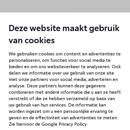
Deze website maakt gebruik
van cookies
Een klein deukje laten
We gebruiken cookies om content en advertenties te
personaliseren, om functies voor social media te
herstellen?
bieden en om ons websiteverkeer te analyseren. Ook
delen we informatie over uw gebruik van onze site
met onze partners voor social media, adverteren en
analyse. Deze partners kunnen deze gegevens
Maak een afspraak en kom langs bij één van onze
combineren met andere informatie die u aan ze heeft
vestigingen. Terwijl jij geniet van een lekkere kop
verstrekt of die ze hebben verzameld op basis van
koffie, herstellen wij de schade snel en
uw gebruik van hun services. De informatie kan
vakkundig ter plekke.
worden ingezet om u een persoonlijke ervaring te
geven en de effectiviteit van advertenties te meten.
Zie hiervoor de
Google Privacy Policy
.
Plan een afspraak