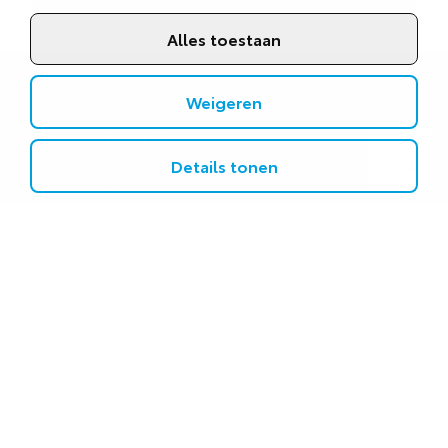
Alles toestaan
Weigeren
DIRECT NAAR
Nieuwe Toyota's
Details tonen
Occasions
Pechhulp
Acties
WAAR KUNNEN WE MEE HELPEN
Schadeherstel
Onderhoud
APK