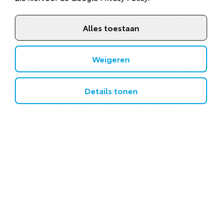
hulppakket, kun je meer vinden op de
website van
Toyota
! Met de Toyota pechhulp wordt het volgende
Alles toestaan
voor je geregeld:
Je thuisreis of, afhankelijk van de afstand tot je
woonplaats, een vervangende auto als de reparatie
Weigeren
aan jouw Toyota langer dan een dag duurt;
Het transport van je auto naar de dichtstbijzijnde
Details tonen
Toyota dealer;
Bij ziekte in het buitenland een chauffeur om je
passagiers naar de geplande bestemming te
brengen.
Goed om te weten!
Ben je op vakantie en heb je pech onderweg? Dan
wordt de auto naar de dichtstbijzijnde dealer
gebracht. Dat betekent dat de reis niet direct
voortgezet kan worden. Vervangend vervoer geldt
alleen tijdens de reparatie.
Verder is pech aan een aanhangwagen of caravan