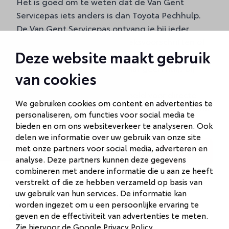
Het is goed om te weten dat de Van Gent
Servicepas iets anders is dan Toyota Pechhulp.
De Van Gent Servicepas ontvang je bij ieder
onderhoud volgens de fabrieksvoorschriften of
Deze website maakt gebruik
bij aanschaf van een auto. Deze pas
biedt vele
voordelen bij onderhoud
, maar géén hulp bij
van cookies
pech onderweg.
Toyota Pechhulp is juist bedoeld voor directe
We gebruiken cookies om content en advertenties te
ondersteuning onderweg en geldt alleen bij het
personaliseren, om functies voor social media te
Standaard en Compleet onderhoudspakket.
bieden en om ons websiteverkeer te analyseren. Ook
delen we informatie over uw gebruik van onze site
met onze partners voor social media, adverteren en
Ontdek de voordelen!
analyse. Deze partners kunnen deze gegevens
combineren met andere informatie die u aan ze heeft
verstrekt of die ze hebben verzameld op basis van
Toyota Pechhulp hulpverlening
uw gebruik van hun services. De informatie kan
worden ingezet om u een persoonlijke ervaring te
Voor meer details over de hulpverlening en de
geven en de effectiviteit van advertenties te meten.
actuele voorwaarden van het aangeboden
Zie hiervoor de
Google Privacy Policy
.