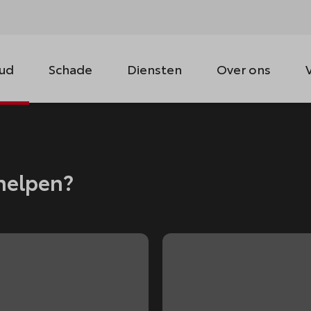
ud
Schade
Diensten
Over ons
helpen?