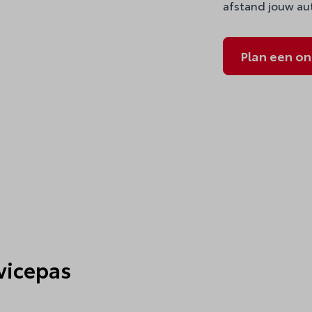
afstand jouw au
Plan een o
rvicepas