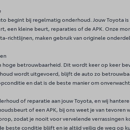
e
to begint bij regelmatig onderhoud. Jouw Toyota is 
rt, een kleine beurt, reparaties of de APK. Onze m
ota-richtlijnen, maken gebruik van originele onderde
zen
 hoge betrouwbaarheid. Dit wordt keer op keer beve
oud wordt uitgevoerd, blijft de auto zo betrouwba
opconditie en dat is de beste manier om onverwac
nderhoud of reparatie aan jouw Toyota, en wij hanter
houdsbeurt
of een
APK
, bij ons weet je van tevoren 
orop, zodat je nooit voor vervelende verrassingen ko
 beste conditie blijft en je altijd veilig de weg op k