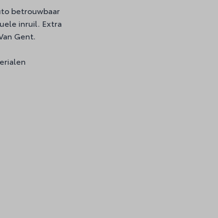
uto betrouwbaar
ele inruil. Extra
 Van Gent.
erialen