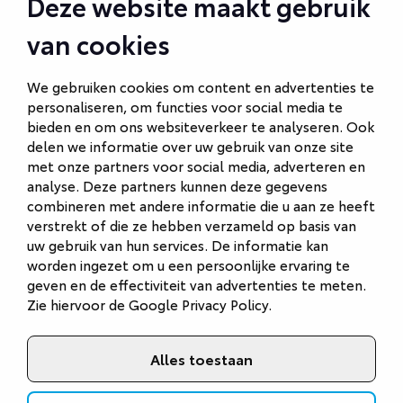
Deze website maakt gebruik
Autobedrijf Amersfoort
van cookies
Autobedrijf Ede
Autobedrijf Hilversum
We gebruiken cookies om content en advertenties te
personaliseren, om functies voor social media te
Autobedrijf Naarden
bieden en om ons websiteverkeer te analyseren. Ook
Autobedrijf Veenendaal
delen we informatie over uw gebruik van onze site
met onze partners voor social media, adverteren en
Van Gent Schadeherstel
analyse. Deze partners kunnen deze gegevens
combineren met andere informatie die u aan ze heeft
verstrekt of die ze hebben verzameld op basis van
uw gebruik van hun services. De informatie kan
worden ingezet om u een persoonlijke ervaring te
geven en de effectiviteit van advertenties te meten.
Zie hiervoor de
Google Privacy Policy
.
Alles toestaan
©
2026
Van Gent Autobedrijf
Privacystatement