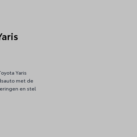
Yaris
Toyota Yaris
dsauto met de
oeringen en stel