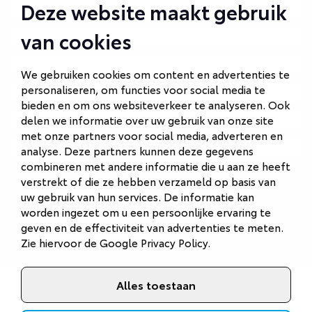
Deze website maakt gebruik
Autobedrijf Amersfoort
van cookies
Autobedrijf Ede
Autobedrijf Hilversum
We gebruiken cookies om content en advertenties te
personaliseren, om functies voor social media te
Autobedrijf Naarden
bieden en om ons websiteverkeer te analyseren. Ook
Autobedrijf Veenendaal
delen we informatie over uw gebruik van onze site
met onze partners voor social media, adverteren en
Van Gent Schadeherstel
analyse. Deze partners kunnen deze gegevens
combineren met andere informatie die u aan ze heeft
verstrekt of die ze hebben verzameld op basis van
uw gebruik van hun services. De informatie kan
worden ingezet om u een persoonlijke ervaring te
geven en de effectiviteit van advertenties te meten.
Zie hiervoor de
Google Privacy Policy
.
Alles toestaan
©
2026
Van Gent Autobedrijf