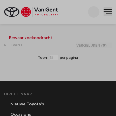
Zoeken
Me
Occasions
Bewaar zoekopdracht
VERGELIJKEN
(
0
)
Toon:
per pagina
DIRECT NAAR
Nieuwe Toyota's
Occasions