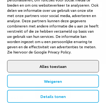
Autobedrijf Naarden
bieden en om ons websiteverkeer te analyseren. Ook
delen we informatie over uw gebruik van onze site
Autobedrijf Veenendaal
met onze partners voor social media, adverteren en
analyse. Deze partners kunnen deze gegevens
Van Gent Schadeherstel
combineren met andere informatie die u aan ze heeft
verstrekt of die ze hebben verzameld op basis van
uw gebruik van hun services. De informatie kan
worden ingezet om u een persoonlijke ervaring te
geven en de effectiviteit van advertenties te meten.
Zie hiervoor de
Google Privacy Policy
.
Alles toestaan
©
2026
Van Gent Autobedrijf
Privacystatement
Weigeren
Cookies
Alle filters
Details tonen