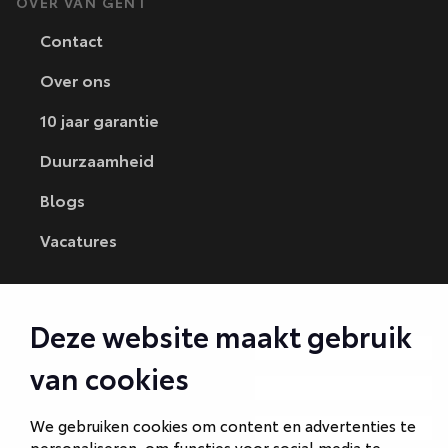
OVER VAN GENT
Contact
Over ons
10 jaar garantie
Duurzaamheid
Blogs
Vacatures
CONTACT
Deze website maakt gebruik
Autobedrijf Amersfoort
van cookies
Autobedrijf Ede
We gebruiken cookies om content en advertenties te
Autobedrijf Hilversum
personaliseren, om functies voor social media te