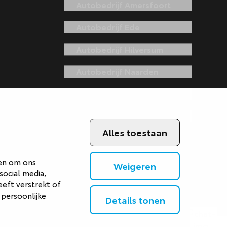
Autobedrijf Amersfoort
Autobedrijf Ede
Autobedrijf Hilversum
Autobedrijf Naarden
Autobedrijf Veenendaal
Van Gent Schadeherstel
Alles toestaan
 en om ons
Weigeren
social media,
eft verstrekt of
 persoonlijke
Details tonen