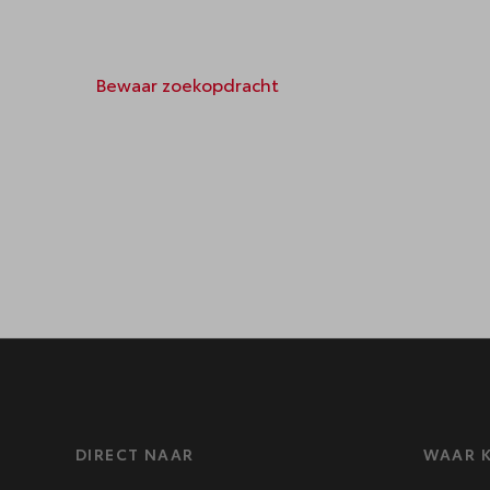
Bewaar zoekopdracht
DIRECT NAAR
WAAR K