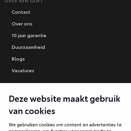
OVER VAN GENT
Contact
Over ons
10 jaar garantie
Duurzaamheid
Blogs
Vacatures
CONTACT
Deze website maakt gebruik
Autobedrijf Amersfoort
van cookies
Autobedrijf Ede
We gebruiken cookies om content en advertenties te
Autobedrijf Hilversum
personaliseren, om functies voor social media te