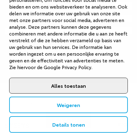
Autobedrijf Naarden
bieden en om ons websiteverkeer te analyseren. Ook
delen we informatie over uw gebruik van onze site
Autobedrijf Veenendaal
met onze partners voor social media, adverteren en
analyse. Deze partners kunnen deze gegevens
Van Gent Schadeherstel
combineren met andere informatie die u aan ze heeft
verstrekt of die ze hebben verzameld op basis van
uw gebruik van hun services. De informatie kan
worden ingezet om u een persoonlijke ervaring te
geven en de effectiviteit van advertenties te meten.
Zie hiervoor de
Google Privacy Policy
.
Alles toestaan
©
2026
Van Gent Autobedrijf
Privacystatement
Weigeren
Cookies
Alle filters
Details tonen