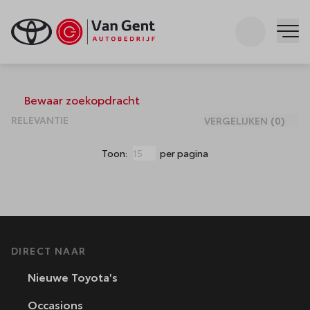
Zoeken
Me
Occasions
Bewaar zoekopdracht
VERGELIJKEN
(
0
)
Toon:
per pagina
DIRECT NAAR
Nieuwe Toyota's
Occasions