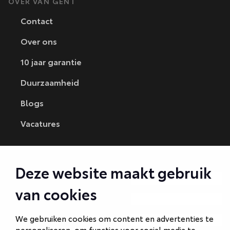
OVER VAN GENT
Contact
Over ons
10 jaar garantie
Duurzaamheid
Blogs
Vacatures
CONTACT
Deze website maakt gebruik
Autobedrijf Amersfoort
van cookies
Autobedrijf Ede
We gebruiken cookies om content en advertenties te
Autobedrijf Hilversum
personaliseren, om functies voor social media te