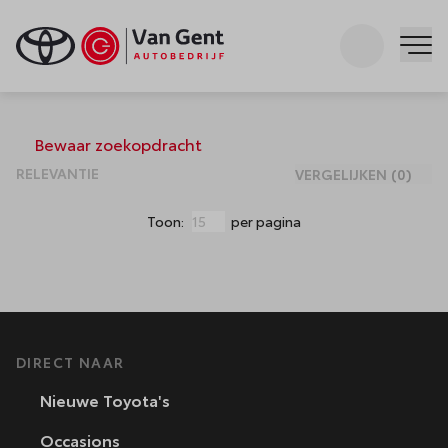
Zoeken
Me
Occasions
Bewaar zoekopdracht
VERGELIJKEN
(
0
)
Toon:
per pagina
DIRECT NAAR
Nieuwe Toyota's
Occasions