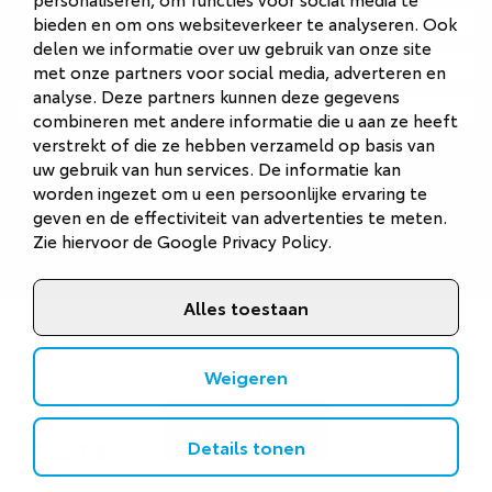
Autobedrijf Naarden
bieden en om ons websiteverkeer te analyseren. Ook
delen we informatie over uw gebruik van onze site
Autobedrijf Veenendaal
met onze partners voor social media, adverteren en
analyse. Deze partners kunnen deze gegevens
Van Gent Schadeherstel
combineren met andere informatie die u aan ze heeft
verstrekt of die ze hebben verzameld op basis van
uw gebruik van hun services. De informatie kan
worden ingezet om u een persoonlijke ervaring te
geven en de effectiviteit van advertenties te meten.
Zie hiervoor de
Google Privacy Policy
.
Alles toestaan
©
2026
Van Gent Autobedrijf
Privacystatement
Weigeren
Cookies
Alle filters
Details tonen