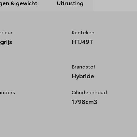
gen & gewicht
Uitrusting
erieur
Kenteken
grijs
HTJ49T
Brandstof
Hybride
linders
Cilinderinhoud
1798cm3