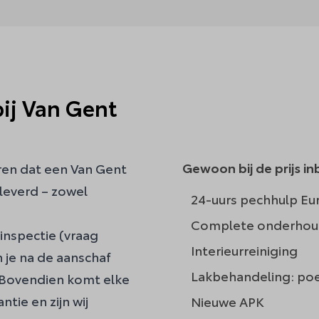
ij Van Gent
Gewoon bij de prijs i
ren dat een Van Gent
eleverd – zowel
24-uurs pechhulp Eur
Complete onderhou
inspectie (vraag
Interieurreiniging
n je na de aanschaf
Lakbehandeling: poe
 Bovendien komt elke
tie en zijn wij
Nieuwe APK