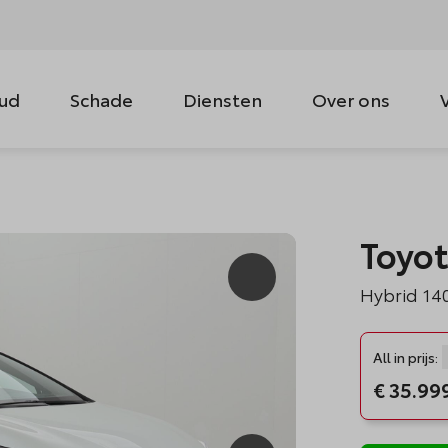
ud
Schade
Diensten
Over ons
Toyot
Hybrid 14
All in prijs:
€ 35.99