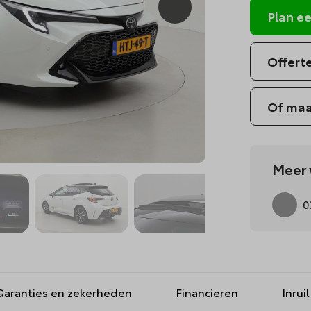
Plan ee
Offert
Of maa
Meer 
0
Garanties en zekerheden
Financieren
Inruil