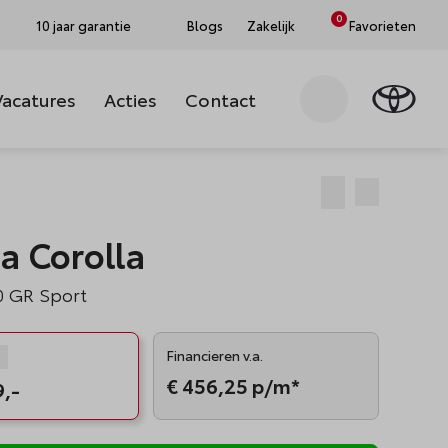
0
10 jaar garantie
Blogs
Zakelijk
Favorieten
Vacatures
Acties
Contact
Zoeken
Bewaar
Delen
a Corolla
0 GR Sport
Financieren v.a.
Tooltip openen
€ 456,25
p/m*
9,-