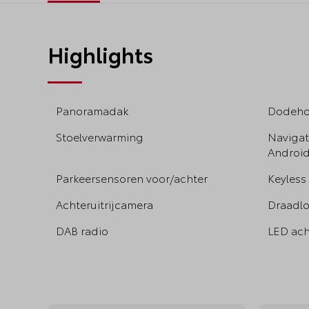
Highlights
Panoramadak
Dodehoe
Stoelverwarming
Navigat
Android
Parkeersensoren voor/achter
Keyless
Achteruitrijcamera
Draadlo
DAB radio
LED ach