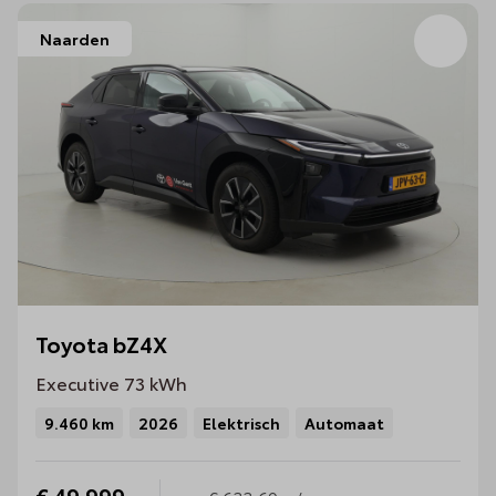
Naarden
Bew
Toyota bZ4X
Executive 73 kWh
9.460 km
2026
Elektrisch
Automaat
€ 49.999,-