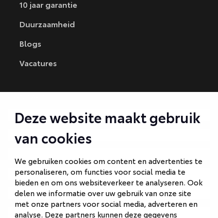
10 jaar garantie
Duurzaamheid
Blogs
Vacatures
CONTACT
Deze website maakt gebruik
Autobedrijf Amersfoort
van cookies
Autobedrijf Ede
Autobedrijf Hilversum
We gebruiken cookies om content en advertenties te
personaliseren, om functies voor social media te
Autobedrijf Naarden
bieden en om ons websiteverkeer te analyseren. Ook
Autobedrijf Veenendaal
delen we informatie over uw gebruik van onze site
met onze partners voor social media, adverteren en
Van Gent Schadeherstel
analyse. Deze partners kunnen deze gegevens