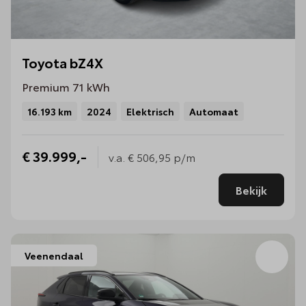
Toyota bZ4X
Premium 71 kWh
16.193 km
2024
Elektrisch
Automaat
€ 39.999,-
v.a.
€ 506,95
p/m
Bekijk
Veenendaal
Bew