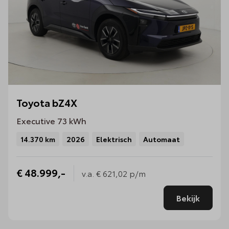
Toyota bZ4X
Executive 73 kWh
14.370 km
2026
Elektrisch
Automaat
€ 48.999,-
v.a.
€ 621,02
p/m
Bekijk