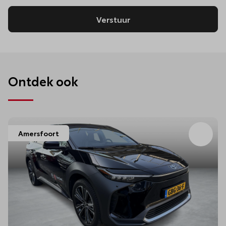
Verstuur
Ontdek ook
Amersfoort
Bew