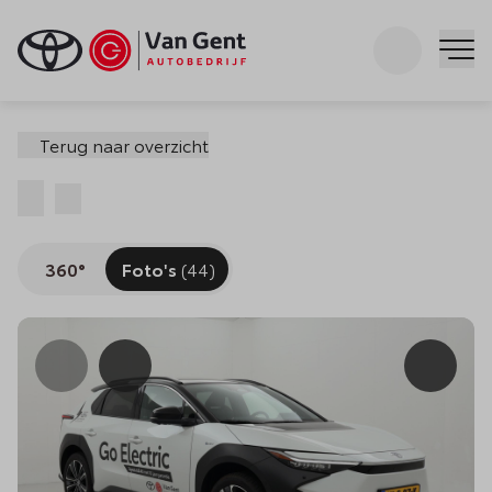
Zoeken
Me
Terug naar overzicht
Bewaar
Delen
360°
Foto's
(44)