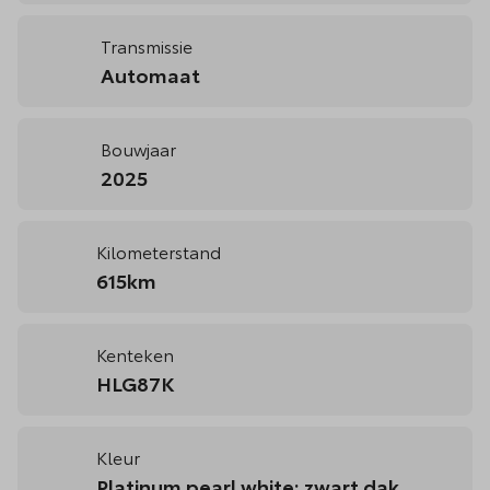
Transmissie
Automaat
Bouwjaar
2025
Kilometerstand
615km
Kenteken
HLG87K
Kleur
Platinum pearl white; zwart dak