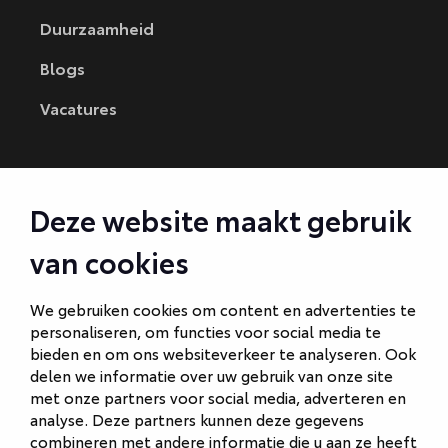
Duurzaamheid
Blogs
Vacatures
CONTACT
Deze website maakt gebruik
Autobedrijf Amersfoort
van cookies
Autobedrijf Ede
Autobedrijf Hilversum
We gebruiken cookies om content en advertenties te
personaliseren, om functies voor social media te
Autobedrijf Naarden
bieden en om ons websiteverkeer te analyseren. Ook
Autobedrijf Veenendaal
delen we informatie over uw gebruik van onze site
met onze partners voor social media, adverteren en
Van Gent Schadeherstel
analyse. Deze partners kunnen deze gegevens
combineren met andere informatie die u aan ze heeft