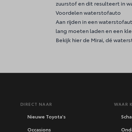
zuurstof en dit resulteert in w
Voordelen waterstofauto
Aan rijden in een waterstofau
lang moeten laden en een klein
Bekijk hier de Mirai
, dé waters
DIRECT NAAR
WAAR K
Nieuwe Toyota's
Scha
Occasions
Ond