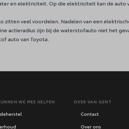
ater en elektriciteit. Op die elektriciteit kan de auto
to zitten veel voordelen. Nadelen van een elektrisch
e actieradius zijn bij de waterstofauto niet het gev
tof auto van Toyota.
UNNEN WE MEE HELPEN
OVER VAN GENT
deherstel
Contact
erhoud
Over ons