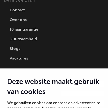
OVER VAN GENT
Contact
Over ons
10 jaar garantie
Duurzaamheid
Blogs
Vacatures
CONTACT
Deze website maakt gebruik
Autobedrijf Amersfoort
van cookies
Autobedrijf Ede
We gebruiken cookies om content en advertenties te
Autobedrijf Hilversum
personaliseren, om functies voor social media te