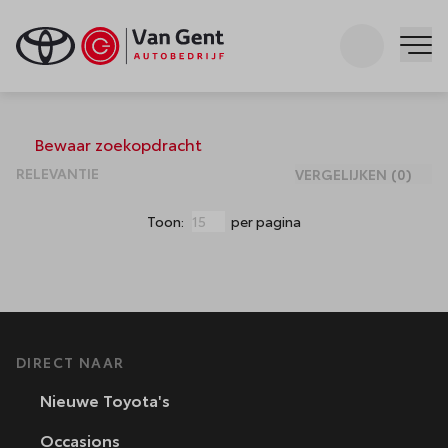
Zoeken
Me
Occasions
Bewaar zoekopdracht
VERGELIJKEN
(
0
)
Toon:
per pagina
DIRECT NAAR
Nieuwe Toyota's
Occasions