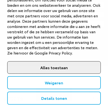
Autobedrijf Naarden
bieden en om ons websiteverkeer te analyseren. Ook
delen we informatie over uw gebruik van onze site
Autobedrijf Veenendaal
met onze partners voor social media, adverteren en
analyse. Deze partners kunnen deze gegevens
Van Gent Schadeherstel
combineren met andere informatie die u aan ze heeft
verstrekt of die ze hebben verzameld op basis van
uw gebruik van hun services. De informatie kan
worden ingezet om u een persoonlijke ervaring te
geven en de effectiviteit van advertenties te meten.
Zie hiervoor de
Google Privacy Policy
.
Alles toestaan
©
2026
Van Gent Autobedrijf
Privacystatement
Weigeren
Cookies
Alle filters
Details tonen