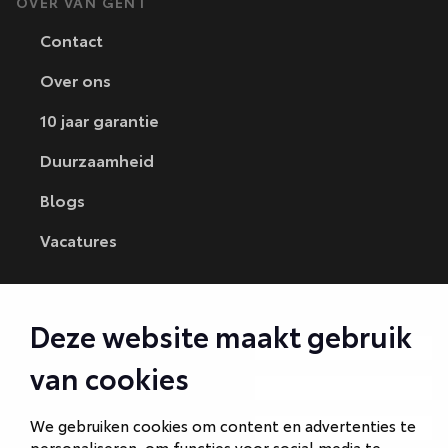
OVER VAN GENT
Contact
Over ons
10 jaar garantie
Duurzaamheid
Blogs
Vacatures
CONTACT
Deze website maakt gebruik
Autobedrijf Amersfoort
van cookies
Autobedrijf Ede
We gebruiken cookies om content en advertenties te
Autobedrijf Hilversum
personaliseren, om functies voor social media te