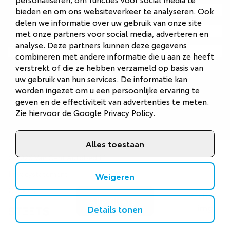
Autobedrijf Naarden
bieden en om ons websiteverkeer te analyseren. Ook
delen we informatie over uw gebruik van onze site
Autobedrijf Veenendaal
met onze partners voor social media, adverteren en
analyse. Deze partners kunnen deze gegevens
Van Gent Schadeherstel
combineren met andere informatie die u aan ze heeft
verstrekt of die ze hebben verzameld op basis van
uw gebruik van hun services. De informatie kan
worden ingezet om u een persoonlijke ervaring te
geven en de effectiviteit van advertenties te meten.
Zie hiervoor de
Google Privacy Policy
.
Alles toestaan
©
2026
Van Gent Autobedrijf
Privacystatement
Weigeren
Cookies
Alle filters
Details tonen