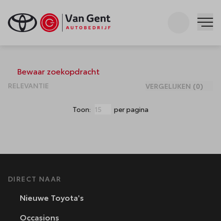
Zoeken
Me
Occasions
Bewaar zoekopdracht
VERGELIJKEN
(
0
)
Toon:
per pagina
DIRECT NAAR
Nieuwe Toyota's
Occasions