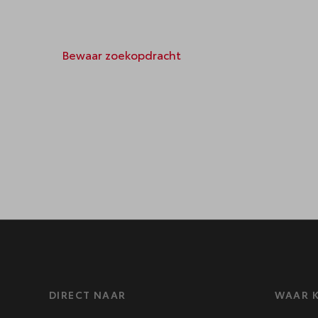
Bewaar zoekopdracht
DIRECT NAAR
WAAR K