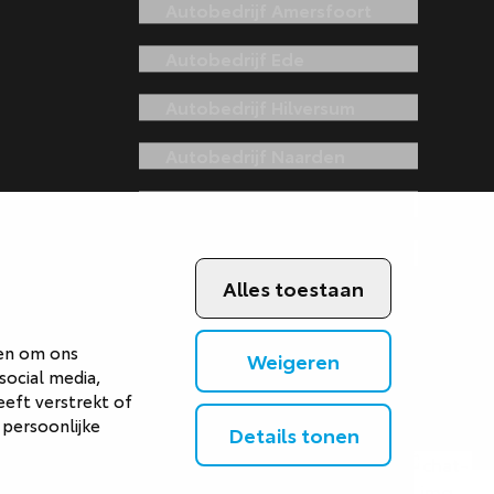
Autobedrijf Amersfoort
Autobedrijf Ede
Autobedrijf Hilversum
Autobedrijf Naarden
Autobedrijf Veenendaal
Van Gent Schadeherstel
Alles toestaan
 en om ons
Weigeren
social media,
eft verstrekt of
 persoonlijke
Details tonen