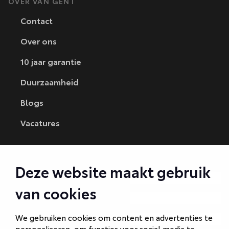
OVER VAN GENT
Contact
Over ons
10 jaar garantie
Duurzaamheid
Blogs
Vacatures
CONTACT
Deze website maakt gebruik
Autobedrijf Amersfoort
van cookies
Autobedrijf Ede
We gebruiken cookies om content en advertenties te
Autobedrijf Hilversum
personaliseren, om functies voor social media te