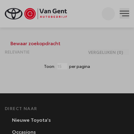
Zoeken
Me
Occasions
Bewaar zoekopdracht
VERGELIJKEN
(
0
)
Toon:
per pagina
DIRECT NAAR
Nieuwe Toyota's
Occasions