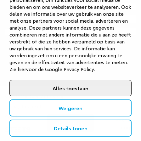
Autobedrijf Naarden
bieden en om ons websiteverkeer te analyseren. Ook
delen we informatie over uw gebruik van onze site
Autobedrijf Veenendaal
met onze partners voor social media, adverteren en
analyse. Deze partners kunnen deze gegevens
Van Gent Schadeherstel
combineren met andere informatie die u aan ze heeft
verstrekt of die ze hebben verzameld op basis van
uw gebruik van hun services. De informatie kan
worden ingezet om u een persoonlijke ervaring te
geven en de effectiviteit van advertenties te meten.
Zie hiervoor de
Google Privacy Policy
.
Alles toestaan
©
2026
Van Gent Autobedrijf
Privacystatement
Weigeren
Cookies
Alle filters
Details tonen