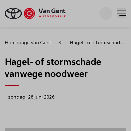
Zoeken
Me
Homepage Van Gent
Blogs
Hagel- of stormschade vanwege noodweer
Hagel- of stormschade
vanwege noodweer
zondag, 28 juni 2026