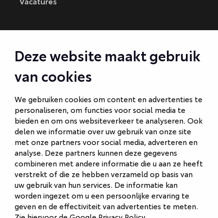
Vacatures
CONTACT
Deze website maakt gebruik
Autobedrijf Amersfoort
van cookies
Autobedrijf Ede
Autobedrijf Hilversum
We gebruiken cookies om content en advertenties te
personaliseren, om functies voor social media te
Autobedrijf Naarden
bieden en om ons websiteverkeer te analyseren. Ook
Autobedrijf Veenendaal
delen we informatie over uw gebruik van onze site
met onze partners voor social media, adverteren en
Van Gent Schadeherstel
analyse. Deze partners kunnen deze gegevens
combineren met andere informatie die u aan ze heeft
verstrekt of die ze hebben verzameld op basis van
uw gebruik van hun services. De informatie kan
worden ingezet om u een persoonlijke ervaring te
geven en de effectiviteit van advertenties te meten.
Zie hiervoor de
Google Privacy Policy
.