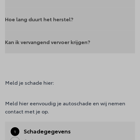
Hoe lang duurt het herstel?
Kan ik vervangend vervoer krijgen?
Meld je schade hier:
Meld hier eenvoudig je autoschade en wij nemen
contact met je op.
Step 1 out of 3
Schadegegevens
1